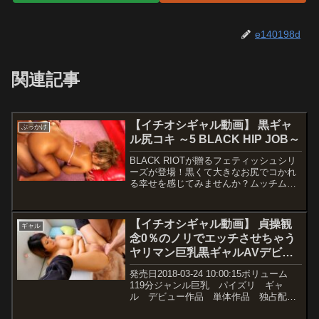
e140198d
関連記事
【イチオシギャル動画】 黒ギャ
ぶっかけ
ル尻コキ ～5 BLACK HIP JOB～
BLACK RIOTが贈るフェティッシュシリ
ーズが登場！黒くて大きなお尻でコかれ
る幸せを感じてみませんか？ムッチムチ
な黒尻を突き出したギャル達が、僕のポ
コチンを挟み込んでガッシュガシュ擦り
付けて楽しんじゃいます♪『コイて良い
【イチオシギャル動画】 貞操観
ギャル
よ…』チ●ポ大好きスケベギャルが、尻
念0％のノリでエッチさせちゃう
肉で挟み、スケベ汁で濡らし、がに股で
ヤリマン巨乳黒ギャルAVデビュ
跨り、敏感な場所を擦り付ける…。彼女
達の真っ黒お尻にブッかけろ！【※画
ー！！ 華咲じゅら
発売日2018-03-24 10:00:15ボリューム
像・音声に多少の乱れがあります】
119分ジャンル巨乳 パイズリ ギャ
ル デビュー作品 単体作品 独占配
信 ハイビジョン 女優華咲じゅら メ