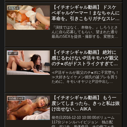
ーカーOPPAI レーベルOPPAI 品番
pppd00648価格￥300~動画観...
【イチオシギャル動画】 ドスケ
おもちゃ
ベギャルゲーマー！まなちゃんに
革命を。引きこもりガチなスレン
ダーボディにハードなセックス教
『演技ではなく、本物を。』しろうとさ
え込みます。顔騎で本イキグショ
んに自ら応募してもらい、望まれた通り
マン味わい尽くし、立ちバックで
最高のSEXを提供・撮影する、変態女子
へ向けた革命的慈善企画である。今回応
運動不足解消ピストン！中出し上
募してくれたのは、ゲーム会社勤務のイ
等の連続セックスでIQぶちアガり
ケてるギャルファッションで登場、まな
【イチオシギャル動画】 絶対に
www【しろうと変態革命12人
3P・4P
ちゃん22歳！本人もゲームが好きで、つ
感じるわけないP活キモハゲ親父
目】 心菜りお
いつい課金をしてしまうそうです。今回
のチ●ポがドストライクすぎて…
の謝礼金もそっちにいきそうですねwホ
テルへ移動し、話を聞くと「セックスIQ
子宮堕ち種付けプレスでおかわり
≪P活ギャルが親父のチ●ポに子宮堕ち！
を高めたい！」ということでした。勉強
中出し性交 乃木絢愛
≫大好きなイケメン彼氏の誕プレを買う
熱心ですね！まなちゃんのためにセック
ために、キモいオヤジとP活中出し
スマスターを連れてきましたので、早速
SEX！「絶対に感じるワケない…」そう
ヤっちゃいましょう♪大きなチ●コに興味
思ってたのに…オヤジ特有のねちっこい
津々！乳首舐めからフェラのコンボで射
ベロキスと粘着質な種付けプレスピスト
精寸前w美脚＋美尻を見せつけられたの
【イチオシギャル動画】 もう一
その他フェチ
ンでまさかの撃沈！彼氏のチ●ポよりは
で、両手で揉みしだきます。手に吸い付
度シてしまったら、きっと私は抜
るかにイキまくり潮もビッチョビチョ！
く桃尻です！手マンですぐイっちゃうよ
け出せない… AIKA
お金はいらないからその臭いチ●ポ私の
うな敏感マ●コに、電マで追撃！からの
マ●コにいれてください…親父のチ●ポに
顔面騎乗位でシャブリます！！マン汁溢
発売日2016-12-10 10:00:00ボリューム
完全子宮堕ち確定！
れて飲みきれんwww十分にほぐし、チ●
117分ジャンルハイビジョン 独占配
コ専用の穴に仕上がったところで挿
信 デジモ 単体作品 その他フェチ