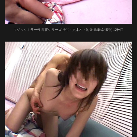
マジックミラー号 深夜シリーズ 渋谷・六本木・池袋 総集編4時間 12枚目