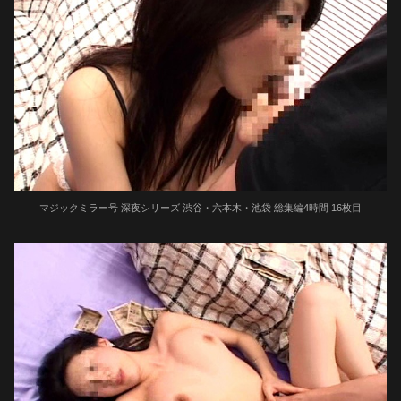
マジックミラー号 深夜シリーズ 渋谷・六本木・池袋 総集編4時間 16枚目