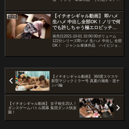
入！！ゲーマー女子特有のほっそりとし
ギャル 寝取り・寝取られ・NTR 女優
た身体に高速ピストンを打ち付け、仰け
AIKA メーカープレミアム レーベル
反って絶頂するまなちゃん。そのまま中
GLAMOROUS 品番pgd0092...
出し。中出しはセックスの基本ですね！
【イチオシギャル動画】 即ハメ
ギャル
ソファでの座位の次はバックでも突きま
生ハメ 中出し全部OK！ノリで何
くる！スレンダーボディの魅力を味わい
でも許しちゃう極エロビッチ
尽くします！運動不足かイキすぎか、立
てないまなちゃんを持ち上げ駅弁で突き
GAL在籍！裏パコ専門デリヘ
発売日2021-10-01 10:00:00ボリューム
続けます！！散々暴れたところで、最後
ル！！ 氷堂りりあ
122分シリーズ即ハメ 生ハメ 中出し 全部
はベッドで正常位！まなちゃんもヘトヘ
OK！ ジャンル単体作品 ハイビジョ
トですが容赦しません。頑張りすぎて、
ン 中出し パイパン ギャル 痴女
最後はお腹位に射精しちゃいましたw
美少女 女優氷堂りりあ メーカー
MILK レーベルMILK 品番h_1...
【イチオシギャル動画】 360度スケスケ
新型マジックミラー号 真夏の湘南・逆ナ
ンパ編
【イチオシギャル動画】 女子校生20人！
ダンスゲームバトル開幕 集団ダンス快楽
園！