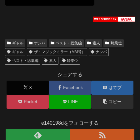
ギャル
ナンパ
ベスト・総集編
素人
騎乗位
ギャル
ザ・マジックミラー（MM号）
ナンパ
ベスト・総集編
素人
騎乗位
シェアする
X
Facebook
はてブ
Pocket
LINE
コピー
e140198dをフォローする