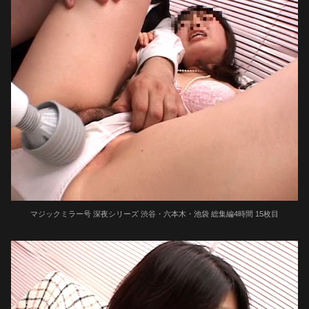
マジックミラー号 深夜シリーズ 渋谷・六本木・池袋 総集編4時間 15枚目