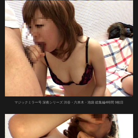
マジックミラー号 深夜シリーズ 渋谷・六本木・池袋 総集編4時間 9枚目