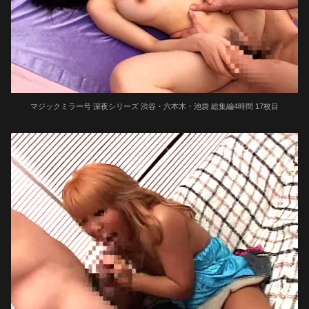
マジックミラー号 深夜シリーズ 渋谷・六本木・池袋 総集編4時間 17枚目