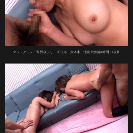
マジックミラー号 深夜シリーズ 渋谷・六本木・池袋 総集編4時間 11枚目