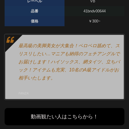
レーベル
VB
品番
41bndv00644
価格
￥300~
最高級の美脚美女が大集合！ペロペロ舐めて、ス
リスリしたい…マニアも納得のフェチアングルで
お届けします！ハイソックス、網タイツ、立ちバ
ック！アイテムも充実、10名のA級アイドルがお
相手いたします。
FANZA
動画観たい人はこちらから！