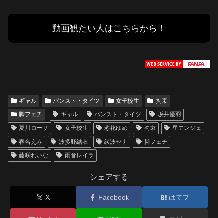
動画観たい人はこちらから！
ギャル
パンスト・タイツ
女子校生
拘束
脚フェチ
ギャル
パンスト・タイツ
坂井優羽
夏川ローサ
女子校生
彩花ゆめ
拘束
星アンジェ
春名えみ
波多野結衣
綾波セナ
脚フェチ
藤咲れいな
雨音レイラ
シェアする
X
Facebook
はてブ