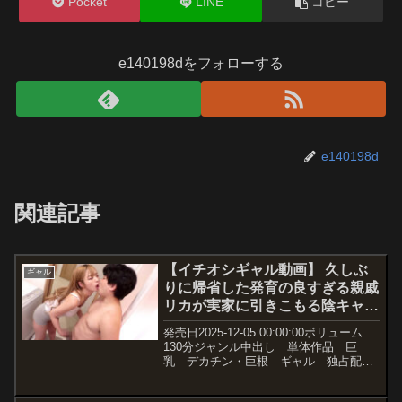
Pocket
LINE
コピー
e140198dをフォローする
e140198d
関連記事
【イチオシギャル動画】 久しぶ
ギャル
りに帰省した発育の良すぎる親戚
リカが実家に引きこもる陰キャな
兄貴の超不潔なデカチンの虜にな
発売日2025-12-05 00:00:00ボリューム
ってしまいました…。 椿りか
130分ジャンル中出し 単体作品 巨
乳 デカチン・巨根 ギャル 独占配
信 ハイビジョン 女優椿りか メーカ
ーJET映像 レーベル卍GROUP 品番