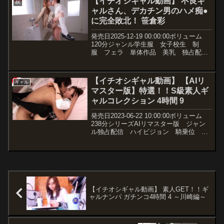
【イチオシギャル動画】 不良ギ
4K
ャルさん、デカチン男のハメ痴●
に完全敗北！ 笹倉彩
発売日2025-12-19 00:00:00ボリューム
120分ジャンル学生服 女子校生 制
服 フェラ 単体作品 美乳 独占配
信 4K ハイビジョン 女優笹倉彩 監
督肉尊 メーカーエスワン ナンバーワン
スタイル レーベルS1 NO.1 STY...
【イチオシギャル動画】 【AIリ
ギャル
マスター版】特選！！S級素人ギ
ャルコレクション 4時間 9
発売日2023-06-22 10:00:00ボリューム
238分シリーズAIリマスター版 ジャン
ル独占配信 ハイビジョン 騎乗位 素
人 巨乳 ギャル メーカー
BAZOOKA レーベルBAZOOKA（バズ
ーカ） 品番61mdb00169ai価格...
【イチオシギャル動画】 素人GET！！ギ
ャルナンパ ガチンコ4時間 4 ～川崎編～