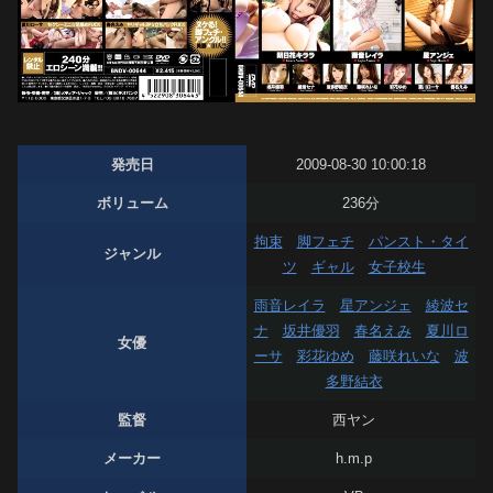
発売日
2009-08-30 10:00:18
ボリューム
236分
拘束
脚フェチ
パンスト・タイ
ジャンル
ツ
ギャル
女子校生
雨音レイラ
星アンジェ
綾波セ
ナ
坂井優羽
春名えみ
夏川ロ
女優
ーサ
彩花ゆめ
藤咲れいな
波
多野結衣
監督
西ヤン
メーカー
h.m.p