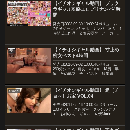
ngod00307価格￥2180~動画観...
【イチオシギャル動画】 プリク
4時間以上作品
ラギャル攻略エロプリナンパ4時
間
発売日2008-09-30 10:00:24ボリューム
241分ジャンルギャル ナンパ 素人 4
時間以上作品 監督栄凝酎 メーカービ
ッグモーカル レーベル新戦組 品番
57ssgr095r価格￥350~動画観たい人はこ
ちらから！
【イチオシギャル動画】 寸止め
M男
痴女ベスト4時間
発売日2016-09-02 10:00:40ボリューム
239分ジャンル痴女 ギャル M男 早
漏 その他フェチ ベスト・総集編 ハ
イビジョン 女優AIKA あおいれな 初
美沙希 なつめ愛莉 監督一平 メーカ
ーh.m.p レーベルh.m.p 品...
【イチオシギャル動画】 超［チ
お姉さん
ョ～］お宝 VOL.04
発売日2011-05-18 10:00:05ボリューム
108分シリーズ超お宝 ジャンルデジ
モ お姉さん ギャル 女優Marin.
YOKO（楓） 風間ゆみ 南原香織 折
原まみ nao.（小池ひとみ） 大石も
え メーカーワープエンタテインメン...