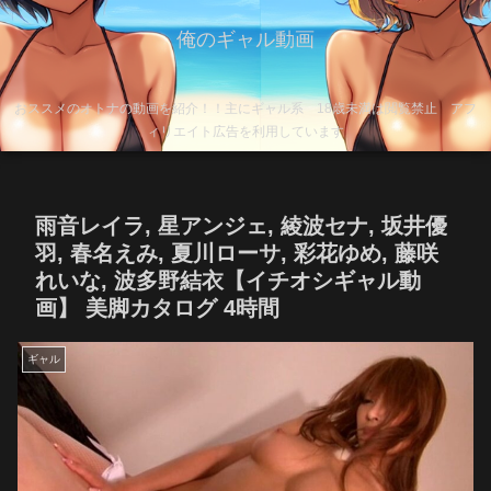
俺のギャル動画
おススメのオトナの動画を紹介！！主にギャル系 18歳未満は閲覧禁止 アフ
ィリエイト広告を利用しています
雨音レイラ, 星アンジェ, 綾波セナ, 坂井優
羽, 春名えみ, 夏川ローサ, 彩花ゆめ, 藤咲
れいな, 波多野結衣【イチオシギャル動
画】 美脚カタログ 4時間
ギャル