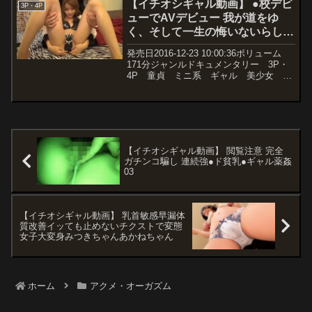
【イチオシギャル動画】 ●校デビ
3P・4P
ューでAVデビュー 我が道をゆ
く、そして一生の悔いないらしい
WWW 意識低い系ヤンキーとガチ
発売日2016-12-23 10:00:36ボリューム
ハメ密着ドキュメント
171分ジャンルドキュメンタリー 3P・
4P 童貞 ミニ系 ギャル 美少女 ハ
イビジョン メーカーMERCURY（マー
キュリー） レーベルS.M.U 品番
h_1133mcma00003価...
【イチオシギャル動画】 閲覧注意 完全
ガチンコ騙し 連続強●ド貧乳●ギャル薬姦
03
【イチオシギャル動画】 乳首敏感早漏体
質改善イッても止めないチクストで変態
女子大変身みつきちゃんあかねちゃん
ホーム
アクメ・オーガズム