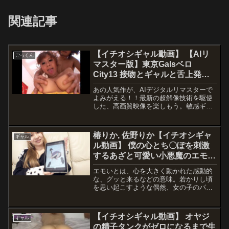
関連記事
【イチオシギャル動画】 【AIリ
ごっくん
マスター版】東京Galsベロ
City13 接吻とギャルと舌上発射
榎本らん
あの人気作が、AIデジタルリマスターで
よみがえる！！最新の超解像技術を駆使
した、高画質映像を楽しもう。敏感ギャ
ルストリッパーがその奔放な性癖と潮噴
射体質を魅せまくる！！ ベロベロベロー
ンと舌上発射大連発！特技はどこででも
椿りか, 佐野りか【イチオシギャ
ギャル
●られる事、経験人数は20人（本人曰く
ル動画】 僕の心とち〇ぽを刺激
普通だとか）という、まさにNG（日本の
するあざと可愛い小悪魔のエモい
ギャル）・ラン。しかしザーメンは嫌い
で頼まれて仕方なく精飲したことがある
パンチラとSEX
エモいとは、心を大きく動かれた感動的
が、舌上発射は初めて……。公衆トイレ
な、グッと来るなどの意味。若かりし頃
でのフェラ＆舌上発射まではさすがに性
を思い起こすような偶然、女の子のパン
に奔放なギャルらしく難なくこなすが、
チラを偶然目撃た時に感じたドキドキと
ごっくんが苦手な様子。それでも根性で
感動。そこから女の子にパンチラ誘惑さ
完飲。一回目の絡みではフェラ好きで、
れて、見る側、見せる側共に興奮してし
超敏感マ●コだという事が判明。指マン
【イチオシギャル動画】 オヤジ
ギャル
まいSEXまで至っていく、小悪魔美少女
での大量潮吹き後、舌を使っての丹念な
の精子タンクがゼロになるまで生
の誘惑妄想シチュエーション。
フェラを見せてくれる。好きな体位の一