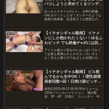
パコしようと求めてくるツンデレ
つである●バックでガンガン突かれれば
甲高い声で喘ぎっぱなし。舌上発射＆根
ギャルをGET！超絶スタイルの淫
めっちゃスタイルのいい、令和の絶倫
性のごっくんで〆。そして驚くべきは玩
乱BODYが中出しおねだり天国！
GALをゲットしたぜ！ダンサーのような
具責め編。バイブ挿入されて即潮を噴射
抜群の肉体美、生意気そうな態度なの
したかと思えば、挿入されるたびに失禁
に…蓋を開けたら性欲覇王だった！レイ
が止まらない！ ここでは舌上発射4連発
ンボーオーラを纏い、何度SEXしても、
を見せてくれる！ クライマックスのセッ
「もっと、もっと！」とおねだりが止ま
クス＆連続舌上発射編では終始放心状態
【イチオシギャル動画】 イケメ
ギャル
りましぇ～ん！こんな可愛いGALに精子
になりながらも大量ザーメンを舌で受け
ンにしか抱かれたくない！ゆるふ
求められたら、おじさんの精子タンクが
止め、ごっくんで〆！
わビッチ でも絶倫チ●ポには抗え
ゼロになるまで出し尽くしてやる！計10
発の中出し報告！----------------------------------
ずヨダレ垂らしてイっちゃった
アイドル級ロリ顔なのにおっぱいでかく
------------------------------------【SEXYピック
よ…
てお尻も豊満ムチムチのエッロいギャ
アップキャンペーン プレゼント概要】
ル！甘えた喋り方であざとさ全開だが、
2025年6月20日（金） 10:00 ～ 2025年7
可愛いから全部許してしまうタイプ。好
月4日（金） 9:59の間にキャンペーンに
きな男のタイプは『イケメン』だけど、
エントリー＆【SEXYピックアップ
膣内トロトロになるまでイカされて巨根
50％OFF第○弾】の表記がついた商品を
【イチオシギャル動画】 ピル飲
3P・4P
をブチ込まれるとヨダレ垂らしてチ●ポ
購入すると購入点数に応じて特典動画を
んでるから生中OK！！理性崩壊
に完全屈服！
プレゼント。購入点数やエントリー登録
発射回数∞回！日焼け跡ビッチ中
などキャンペーンの詳細は、特設ページ
でご確認ください。【注意事項】・プレ
出しパーリー！！ ノアちゃん
発売日2025-09-12 00:00:00ボリューム
ゼントを受け取るにはキャンペーン期間
（22）
120分ジャンルハイビジョン 独占配
中に特設ページでエントリーが必要で
信 3P・4P 日焼け スレンダー 中出
す。・キャンペーン期間中、第○弾ごと
し ギャル メーカーkira☆kira レーベ
に対象商品は入れ替わります。・月額動
ルkira☆kira BLACK GAL 品番blk00668
画はキャンペーン対象外です。--------------
価...
--------------------------------------------------------