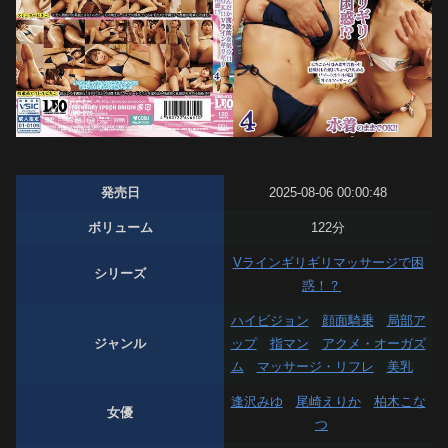
発売日
2025-08-06 00:00:48
ボリューム
122分
Vラインギリギリマッサージで困
シリーズ
惑！？
ハイビジョン
顔面騎乗
局部ア
ジャンル
ップ
指マン
アクメ・オーガズ
ム
マッサージ・リフレ
美乳
逢沢みゆ
尾崎えりか
柏木こな
女優
つ