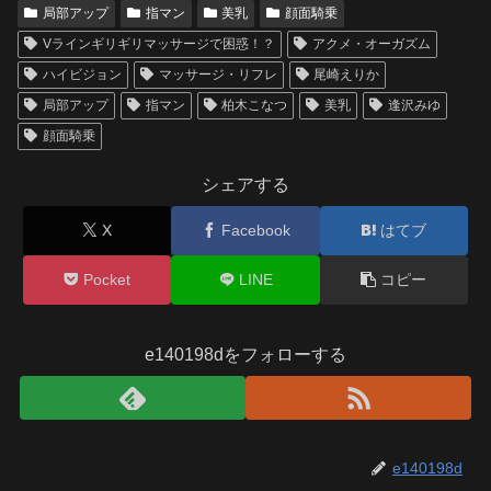
局部アップ
指マン
美乳
顔面騎乗
Vラインギリギリマッサージで困惑！？
アクメ・オーガズム
ハイビジョン
マッサージ・リフレ
尾崎えりか
局部アップ
指マン
柏木こなつ
美乳
逢沢みゆ
顔面騎乗
シェアする
X
Facebook
はてブ
Pocket
LINE
コピー
e140198dをフォローする
e140198d