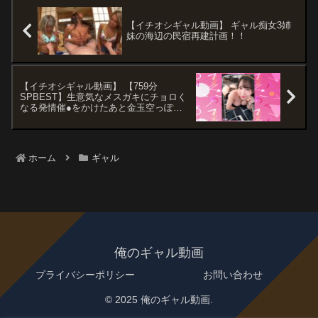
【イチオシギャル動画】 ギャル痴女3姉
妹の海辺の民宿再建計画！！
【イチオシギャル動画】 【759分
SPBEST】生意気なメスガキにチョロく
なる発情催●をかけたあと金玉空っぽに
なるまで滅茶苦茶種付けSEXした＃弥生
みづき＃皆月ひかる＃るるちゃ＃横宮七
海＃由良かな＃手島くるみ＃瀬那ルミナ
＃POV特化＃チョロくなーる＃ゴーグル
ホーム
ギャル
なしでもVR気分【POV】
俺のギャル動画
プライバシーポリシー
お問い合わせ
© 2025 俺のギャル動画.