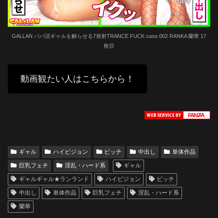
GALLAN パパ活ギャルを解らせる7発射TRANCE FUCK case.002 RANKA 蘭華 17
枚目
動画観たい人はこちらから！
ギャル
ハイビジョン
ビッチ
中出し
単体作品
巨乳フェチ
淫乱・ハード系
ギャル
ギャルギャル★ランランド
ハイビジョン
ビッチ
中出し
単体作品
巨乳フェチ
淫乱・ハード系
蘭華