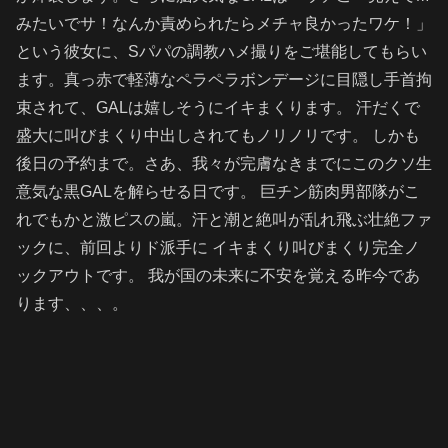
みたいでサ！なんか責められたらメチャ良かったワケ！」
という彼女に、Sパパの調教ハメ撮りをご堪能してもらい
ます。真っ赤で軽薄なペラペラボンデージに目隠し手首拘
束されて、GALは嬉しそうにイキまくります。 汗だくで
盛大に叫びまくり中出しされてもノリノリです。 しかも
後日の予約まで。さあ、我々が完膚なきまでにこのクソ生
意気な黒GALを解らせる日です。 巨チン筋肉男部隊がこ
れでもかと激ピスの嵐。汗と潮と絶叫が乱れ飛ぶ壮絶ファ
ックに、前回よりド派手に イキまくり叫びまくり完全ノ
ックアウトです。 我が国の未来に不安を覚える昨今であ
ります、、、。