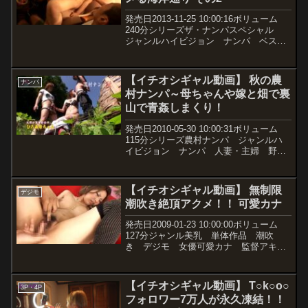
発売日2013-11-25 10:00:16ボリューム
240分シリーズザ・ナンパスペシャル
ジャンルハイビジョン ナンパ ベス
ト・総集編 水着 ギャル 監督獄門党
丸人 メーカーアリーナエンターテイン
メント レーベルArena 品番86aed...
【イチオシギャル動画】 秋の農
ナンパ
村ナンパ～母ちゃんや嫁と畑で裏
山で青姦しまくり！
発売日2010-05-30 10:00:31ボリューム
115分シリーズ農村ナンパ ジャンルハ
イビジョン ナンパ 人妻・主婦 野
外・露出 熟女 若妻・幼妻 メーカー
パラダイステレビ レーベル品番
parathd00023価格￥300~動画観たい...
【イチオシギャル動画】 無制限
デジモ
潮吹き絶頂アクメ！！ 可愛カナ
発売日2009-01-23 10:00:00ボリューム
127分ジャンル美乳 単体作品 潮吹
き デジモ 女優可愛カナ 監督アキ
ラ メーカーピュアネスプラネット
（T） レーベルピュアネスプラネッ
ト 品番1pure003価格￥210~動画観たい
【イチオシギャル動画】 T○k○o○
3P・4P
人...
フォロワー7万人が永久凍結！！