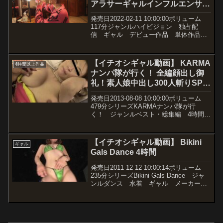
アラサーギャルインフルエンサー
猫宮みけリスタート！！
発売日2022-02-11 10:00:00ボリューム
117分ジャンルハイビジョン 独占配
信 ギャル デビュー作品 単体作品
3P・4P キス・接吻 ハメ撮り 女優猫
宮みけ 監督タイガー小堺 メーカー
kira☆kira レーベルkira☆k...
【イチオシギャル動画】 KARMA
4時間以上作品
ナンパ隊が行く！ 全編顔出し御
礼！素人娘中出し300人斬りSP
厳選8時間総集編
発売日2013-08-08 10:00:00ボリューム
479分シリーズKARMAナンパ隊が行
く！ ジャンルベスト・総集編 4時間以
上作品 ナンパ 素人 中出し 独占配
信 メーカーカルマ レーベル卍
GROUP 品番krbv00187価格￥21...
【イチオシギャル動画】 Bikini
ギャル
Gals Dance 4時間
発売日2011-12-12 10:00:14ボリューム
235分シリーズBikini Gals Dance ジャ
ンルダンス 水着 ギャル メーカース
タイルアート レーベルスタイルアート
FLOOR 品番187flob00010価格￥500~動
画...