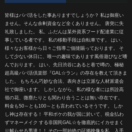
皆様はパパ活をした事ありますでしょうか？ 私は御座い
ません。そんな余剰資金など全くありません。 唐突に失
礼致しました。 私、ふだんは某外資系フード配達業に従
事している者です。 私の移動手段は自転車です。 はい、
様々なお客様から日々ご指導ご佃撻賜っております。 そ
して少ない休日に、唯一の趣味であります風俗遊びなど嗜
んでおります。 はい、先日渋谷にあると巷で噂の、極秘
超高級パパ活倶楽部『GAL☆ラン』の存在を教えて頂きま
した。 もちろん巧妙な合法、表向きは立派な人材派遣会
社で御座います。 しかしながら、私の様な者には所詮高
嶺の花、微塵たりとも関わり合うことは無い存在です。
料金も50～とも100～とも言われているそうです。 しか
し神は存在する！ 平和ボケの我が国に於いて、税金払わ
ずマネーメイク する非国民GAL☆を徹底的にイカせまく
り解らせる男達！！ その一部始終の証拠映像を私、入手