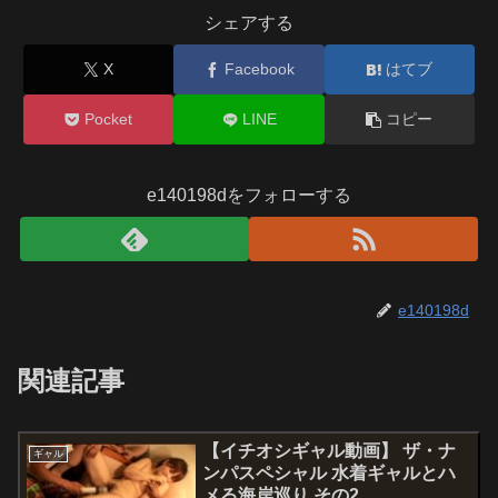
シェアする
X
Facebook
はてブ
Pocket
LINE
コピー
e140198dをフォローする
e140198d
関連記事
【イチオシギャル動画】 ザ・ナ
ギャル
ンパスペシャル 水着ギャルとハ
メる海岸巡り その2