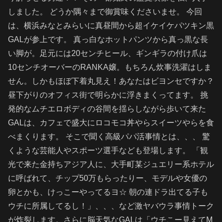
しました。 どうか隅々まで御賞味くださいませ。 今回
は、横浜みなとみらいに真昼間から超イケイケパツキン黒
GALが参上です。 真っ白なホットパンツから真っ黒な長
い脚が。足元には20センチヒール、ギンギラの付け爪は
10センチオーバーのRANKA嬢。もちろん炊事洗濯はしま
せん。しかもほぼ下着丸見え！あなたはビヨンセですか？
昼下がりのオフィス街で明らかに浮きまくってます。 挑
発的なムチエロボディの谷間を揺らしながら歩いて来た
GALは、カフェで盛大にロコモコ丼やらスイーツやらを食
べまくります。 そこで聞く高級パパ活事情とは、、、 驚
くような芸能人やスポーツ選手なども登場します。 「観
光で来た金持ちアジア人に、大手町某ジュエリー系ホテル
に呼ばれて、チップ50万もらったりー、モデルや女優の
卵とかも、けっこーやってるヨ☆ 朝の連ドラ出てる子も
ウチに所属してるし！」、、、など激ヤバウラ事情トーク
が炸裂します。さらに脳天気なGALは「ウチこー見えてM