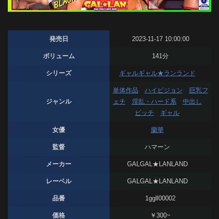
発売日
2023-11-17 10:00:00
ボリューム
141分
シリーズ
ギャルギャル★ランランド
単体作品
ハイビジョン
巨乳フ
ジャンル
ェチ
淫乱・ハード系
中出し
ビッチ
ギャル
女優
蘭華
監督
ハマーン
メーカー
GALGAL★LANLAND
レーベル
GALGAL★LANLAND
品番
1ggll00002
価格
￥300~