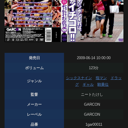
発売日
2009-06-14 10:00:00
ボリューム
123分
シックスナイン
指マン
ドラッ
ジャンル
グ
ギャル
騎乗位
監督
ニートたけし
メーカー
GARCON
レーベル
GARCON
品番
1gar00011