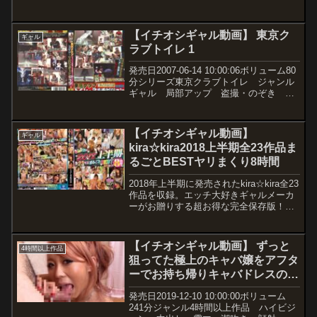
品 女優星崎キララ メーカーケラ工
房 レーベルケラ工房 品番gjcm00028
価格￥515~動画観たい人...
【イチオシギャル動画】 東京ク
ギャル
ラブトイレ 1
発売日2007-06-14 10:00:06ボリューム80
分シリーズ東京クラブトイレ ジャンル
ギャル 局部アップ 盗撮・のぞき 放
尿・お漏らし 脱糞 メーカーなにわ書
店 レーベルnaniwa 品番428dtcw01価
格￥600~動画観たい人...
【イチオシギャル動画】
ギャル
kira☆kira2018上半期全23作品ま
るごとBESTヤリまくり8時間
2018年上半期に発売されたkira☆kira全23
作品を収録。エッチ大好きギャルメーカ
ーがお贈りする超お得な完全保存版！常
にフル勃起間違いなし！ノリノリSEXが
てんこ盛り！騎乗位・フェラ・手コキ・
etc他の女達には絶対負けないテクの
【イチオシギャル動画】 ずっと
4時間以上作品
数々！ヌキ過ぎ注意の夢のような時間！
狙ってた極上のキャバ嬢をアフタ
エロおやじ歓迎！オキニのギャルを見つ
ーでお持ち帰りキャバドレスのま
けてね！！
まハメ倒し！！ 12人4時間
発売日2019-12-10 10:00:00ボリューム
241分ジャンル4時間以上作品 ハイビジ