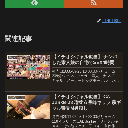
e140198d
関連記事
【イチオシギャル動画】 ナンパ
ギャル
した素人娘の自宅でSEX4時間
発売日2008-09-25 10:00:00ボリューム
239分ジャンルフェラ 素人 ナンパ
ギャル メーカービッグモーカル レー
ベル新戦組 品番57ssgr100価格￥500~
動画観たい人はこちらから！
【イチオシギャル動画】 GAL
その他フェチ
Junkie 28 瑠菜☆星崎キララ 黒ギ
ャル毒舌M男殺し
発売日2011-02-25 10:00:00ボリューム
118分シリーズGAL Junkie ジャンルギ
ャル その他フェチ 手コキ 単体作