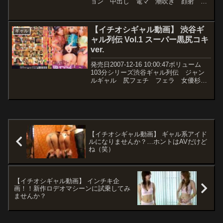
ョン 中出し 電マ 潮吹き 顔射 ギ
ャル キャバ嬢・風俗嬢 恋愛 メーカ
ーホットエンターテイメント レーベル
ホットエンターテイメント 品番59he...
【イチオシギャル動画】 渋谷ギ
ギャル
ャル列伝 Vol.1 スーパー黒尻コキ
ver.
発売日2007-12-16 10:00:47ボリューム
103分シリーズ渋谷ギャル列伝 ジャン
ルギャル 尻フェチ フェラ 女優杉田
わか 今井アンナ 七海もも 島谷聖
羅 稲森ジュリ メーカーOFFICE
K’S レーベルBLACK RIOT 品...
【イチオシギャル動画】 ギャル系アイド
ルになりませんか？…ホントはAVだけど
ね（笑）
【イチオシギャル動画】 インチキ企
画！！新作ロデオマシーンに試乗してみ
ませんか？