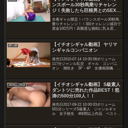
ンスボール30秒馬乗りチャレン
ジ！失敗したら巨根男とのSEX罰
ゲーム決行！』巨乳水着ギャルが
水着ギャル限定！バランスボール30秒馬
ディルド付きバランスボールに挑
乗りチャレンジ！！3回チャレンジ成功で
戦！罰ゲームで突如始まるデカチ
賞金100万円！高難度な挑戦に乳＆尻を
弾ませながら悪戦苦闘…さらに度重なる
ンSEXに連続絶頂潮吹き祭り！
セクハラお邪魔にチャレンジ失敗orz罰ゲ
【街角素人モニタリング♯まい
ームのデカチン中出しSEXに潮吹きが止
【イチオシギャル動画】 ヤリマ
か】
3P・4P
まらず快楽の最高潮を天元突破！！！
ンギャルコンパニオン
【街角素人モニタリング】B:86 W:58
H:88※この作品は成人にコスプレをさせ
発売日2010-07-14 10:00:08ボリューム
ています。※この作品の出演者は全て19
117分ジャンル乱交 ギャル コンパニ
歳以上の成人です。（All performers in
オン 潮吹き 3P・4P 女優南国楓 木
this work are adults over the age of 19.）
村那美 咲月ゆり 上原空 藤井彩
野々宮りん（長谷川めい） 藤宮櫻花
（眞雪ゆん） 坂井あいり 瀬咲るな
【イチオシギャル動画】 S級素人
4時間以上作品
監督...
ダントツに売れた作品BEST！怒
涛の500分100人！！
発売日2017-09-22 10:00:03ボリューム
501分シリーズS級素人 ジャンルギャ
ル 女子校生 4時間以上作品 ベスト・
総集編 中出し 素人 巨乳 ハイビジ
ョン 監督K太郎 メーカーS級素人 レ
ーベルS級素人 品番h_244sup...