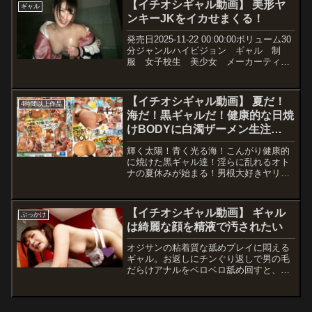
【イチオシギャル動画】 美形ヤ
ギャル
ンキーJKをイカせまくる！
発売日2025-11-22 00:00:00ボリューム30
分ジャンルハイビジョン ギャル 制
服 女子校生 美少女 メーカーティッ
シュシコレール レーベルティッシュシ
コレール 品番h_1825tssr01008価格
￥200~動画観たい人はこち...
【イチオシギャル動画】 夏だ！
4時間以上作品
海だ！黒ギャルだ！健康的な日焼
けBODYに白濁ザーメン生注
入！！映えるぜ！スペルマSUN
輝く太陽！青く光る海！こんがり健康的
オイル！
に焼けた黒ギャル達！淫らに乱れるオト
ナの夏休みが始まる！男根大好きヤリモ
クギャルの水着の下には日焼け跡がくっ
きり！白と黒のコントラストが美しい！
尻・胸・ナカのどこに射精してもオーケ
【イチオシギャル動画】 ギャル
ぶっかけ
ー！ギンギンにイキり勃つチ〇ポをナマ
は綺麗な顔を精液で汚されたい
挿入！今夏で最もアツいバズリFUCK！
小麦肌・ラテ肌・ゴングロ肌を煮えたぎ
オジサンの粘着質な舐めプレイに悶える
るスペルマオイルでコーティング！
ギャル。お返しにチンぐり返しで男の毛
だらけアナルをベロベロ舐め回すと、勃
起チ●ポをバックで受け入れる。さらに
騎乗位でグラインドしていると、待ち構
えていた男たちが右から左から彼女目が