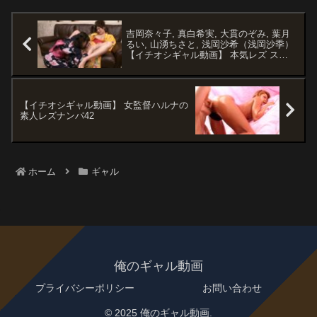
けてザーメンを発射！ ギャルは綺麗な顔
を精液で白く染められると、恍惚の表情
を浮かべるのだった…。
吉岡奈々子, 真白希実, 大貫のぞみ, 葉月
るい, 山湧ちさと, 浅岡沙希（浅岡沙季）
【イチオシギャル動画】 本気レズ スト
ーリー 2 ギャルにレズられるオンナ編
【イチオシギャル動画】 女監督ハルナの
素人レズナンパ42
ホーム
ギャル
俺のギャル動画
プライバシーポリシー
お問い合わせ
© 2025 俺のギャル動画.