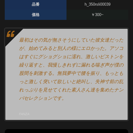
品番
h_350rsli00039
価格
￥300~
最初はその気が無さそうにしていた彼女達だった
が、始めてみると別人の様にエロかった。アソコ
はすぐにグショグショに濡れ、激しいピストンを
繰り返すと、我慢しきれずに漏れる喘ぎ声が僕の
股間を刺激する。無我夢中で腰を振り、もっとも
っと激しく突いて欲しいと絶叫し、失神寸前の乱
れっぷりを見せてくれた素人さん達を集めたナン
パセレクションです。
FANZA