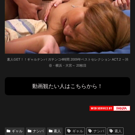
素人GET！！ギャルナンパ ガチンコ4時間 2009年ベストセレクション ACT.2 ～渋
谷・横浜・大宮～ 20枚目
動画観たい人はこちらから！
ギャル
ナンパ
素人
ギャル
ナンパ
素人