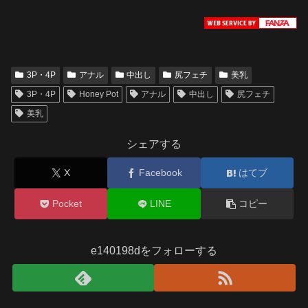
3P・4P
アナル
中出し
尻フェチ
美乳
3P・4P
Honey Pot
アナル
中出し
尻フェチ
美乳
シェアする
X
Facebook
はてブ
Pocket
LINE
コピー
e140198dをフォローする