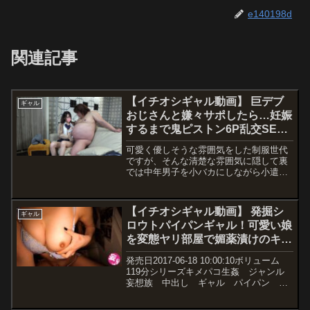
e140198d
関連記事
【イチオシギャル動画】 巨デブ
ギャル
おじさんと嫌々サポしたら…妊娠
するまで鬼ピストン6P乱交SEX
精子溢れるマ〇コに連続挿入追い
可愛く優しそうな雰囲気をした制服世代
ザーメン中出し喰らって生意気ギ
ですが、そんな清楚な雰囲気に隠して裏
ャルがチ○ポ完堕ち
では中年男子を小バカにしながら小遣い
稼ぎに精を出すナマイキギャルです。今
回この子を捕獲したメンバーとは顔を合
わせるなりデブすぎ、キモイ、などと初
【イチオシギャル動画】 発掘シ
ギャル
対面の人間に対する敬意も無い塩対応。
ロウトパイパンギャル！可愛い娘
しかし、彼女にもサポを必要とする事情
を変態ヤリ部屋で媚薬漬けのキメ
があったようでメシとか一緒に食べるの
嫌だからさっさと終わらせて、と即ホテ
パコ生姦！
発売日2017-06-18 10:00:10ボリューム
ルに連れ込むことに成功しました。ホテ
119分シリーズキメパコ生姦 ジャンル
ルに入っても横柄な態度はそのままで、
妄想族 中出し ギャル パイパン 素
そんな対応にもヘコまずにチ〇ポを突き
人 スレンダー ハイビジョン メーカ
出せば「さっさとしてよ」と舌打ちをし
ーチキチキカマー/妄想族 レーベル品番
ながら指先だけでシゴキ始めます。ぞん