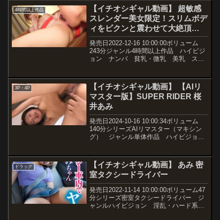
tikc00009価格￥210~動画観...
ざいな扱いにもめげず下手に出ながらオ
【イチオシギャル動画】 超敏感
4時間以上作品
モチャを使いたいと懇願し「キモっ」と
スレンダー美女限定！スリムボデ
罵られながらも性器に丁寧な愛撫を施せ
ィをビクンと震わせて大絶頂
ば、愛撫に反応しないように声を堪えて
いましたが、思春期の小さな性器へ肥え
SPECIAL
発売日2022-12-16 10:00:00ボリューム
た太い指先で子宮の入り口を開いてやれ
243分ジャンル4時間以上作品 ハイビジ
ば罵声を吐き続けていた口から何時しか
ョン ナンパ 貧乳・微乳 美乳 スレ
アエギ声がこぼれ始め子宮アクメを迎え
ンダー 中出し メーカー素人Pro レー
ると、当初の威勢の良さも影を潜めてメ
ベル素人Pro 品番h_1594spro00070価格
スの表情に変わり、結局は乱交パーティ
￥300~動画観...
の射精穴に堕ちるわけですから、どれだ
【イチオシギャル動画】 【AIリ
3P・4P
け大人に舐めた態度を取っていても、青
マスター版】SUPER RIDER 桜
臭いマ〇コを篭絡させることなど容易い
井あみ
ことです。
発売日2024-10-16 10:00:34ボリューム
140分シリーズAIリマスター（マキシン
グ） ジャンル単体作品 ハイビジョ
ン コスプレ 3P・4P おもちゃ 顔
射 M男 ギャル 美乳 期間限定セー
ル 女優桜井あみ メーカーマキシン
【イチオシギャル動画】 あみ 密
ドラッグ
グ ...
室タクシードライバー
発売日2022-11-14 10:00:00ボリューム47
分シリーズ密室タクシードライバー ジ
ャンルハイビジョン 淫乱・ハード系
ドラッグ 中出し 鬼畜 メーカー素人