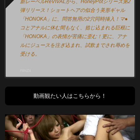
新レーベルReVIVALから、HoneyPotシリーズ第2
弾リリース！ショートヘアの似合う美形ギャル
「HONOKA」に、問答無用の2穴同時挿入！マ●
コとアナルに休む間もなく、捻じ込まれる巨根に
「HONOKA」の表情が苦痛に歪む！更に、アナ
ルにジュースを注ぎ込まれ、試飲までされ辱めを
受ける。
FANZA
動画観たい人はこちらから！