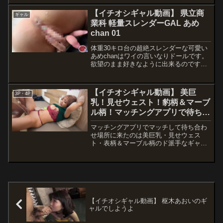
優椿りか メーカーDOC レーベル街角
りか
シロウトナンパ 品番h_1711m...
【イチオシギャル動画】 県立商
ギャル
業科 軽量スレンダーGAL あめ
chan 01
体重30キロ台の超絶スレンダーな可愛い
あめchanはワイの言いなりドールです。
欲望のまま好きなように出来るのです。
それを動画に収めました。細い子好きに
はたまらない軽量級です。お楽しみに。
【イチオシギャル動画】 美巨
3P・4P
乳！見せウェスト！豹柄＆マーブ
ル柄！マッチングアプリで待ち合
わせたギャルは即マン型の都合の
マッチングアプリでマッチして待ち合わ
いい絶倫ヤリマンだった！vol.6
せ場所に来たのは美巨乳・見せウェス
ト・表柄＆マーブル柄のド派手なギャ
ル！！ギャルの標準装備・豹柄がいかに
もな肉食女子！魅せつける谷間に視線が
吸い寄せられそのまま捕らえられる！獲
物は逃がさずインスタント愛の巣（ラブ
ホテル）へ！Q・ショッピングデート
は？A・いかない。暑い。Q・お腹すいて
ない？ランチどう？A・いらない対応が
【イチオシギャル動画】 枢木あおいのギ
淡泊過ぎてハズレ引いたと思ったらホテ
ャルでしようよ
ルでは違った！ハズレに見せかけWアッ
プで特賞に変化！！休憩時間を1秒たりと