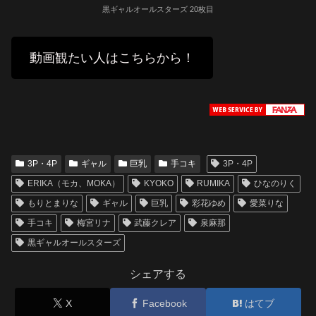
黒ギャルオールスターズ 20枚目
動画観たい人はこちらから！
3P・4P
ギャル
巨乳
手コキ
3P・4P
ERIKA（モカ、MOKA）
KYOKO
RUMIKA
ひなのりく
もりとまりな
ギャル
巨乳
彩花ゆめ
愛菜りな
手コキ
梅宮リナ
武藤クレア
泉麻那
黒ギャルオールスターズ
シェアする
X
Facebook
はてブ