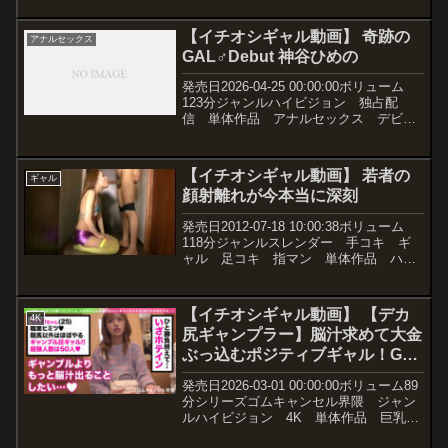
ル炉利 品番ktkl00005価格￥210~動画観
たい人はこちらから！《在...
【イチオシギャル動画】 奇跡の
アナルセックス
GAL♂Debut 神谷ひめの
発売日2026-04-25 00:00:00ボリューム
123分ジャンルハイビジョン 独占配
信 単体作品 アナルセックス デビュ
ー作品 女装・男の娘 ギャル ニュー
ハーフ 妄想族 女優神谷ひめの 監督
ひむろっく メーカーおペニペニワール
【イチオシギャル動画】 若者の
ギャル
ドフェ...
顔射離れが今本当に深刻
発売日2012-07-18 10:00:38ボリューム
118分ジャンルスレンダー 手コキ ギ
ャル 足コキ 指マン 単体作品 ハイ
ビジョン 女優栗山カリン メーカー
BALTAN＜バルタン＞ レーベルBALTAN
Amazoness 品番h_4...
【イチオシギャル動画】 【デカ
4K
尻ギャンプラー】脳汁求めて大金
ぶっ込むポジティブギャル！Gカ
ップの激圧パイズリでたっぷり搾
発売日2026-03-01 00:00:00ボリューム89
精♪潮吹きまくりの雑魚マ●コに
分シリーズゴムキャンセル界隈 ジャン
生ハメ激ピスラッシュ！！【ゴム
ルハイビジョン 4K 単体作品 巨乳
潮吹き フェラ パイズリ 中出し 女
キャンセル界隈】【リリカ】 椿