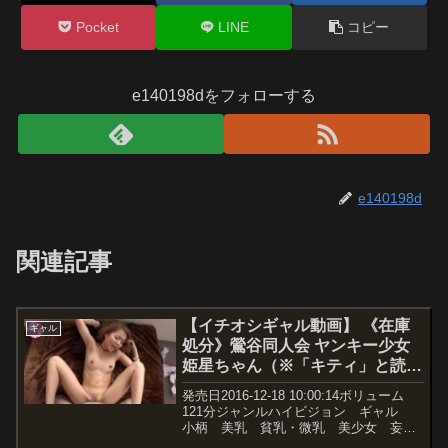
Pocket
LINE
コピー
e140198dをフォローする
e140198d
関連記事
【イチオシギャル動画】 《在庫
ギャル
処分》鶯谷同人会 ヤンキー少女
姫星ちゃん（※「キティ」と読む
DQNネーム） 脅育指導 ※5P有
発売日2016-12-18 10:00:14ボリューム
121分ジャンルハイビジョン ギャル
小柄 美乳 貧乳・微乳 美少女 妄想
族 メーカーキチックス/妄想族 レーベ