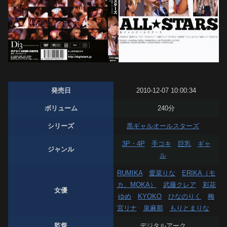
発売日
2010-12-07 10:00:34
ボリューム
240分
シリーズ
黒ギャルオールスターズ
3P・4P
手コキ
巨乳
ギャ
ジャンル
ル
RUMIKA
愛菜りな
ERIKA（モ
カ、MOKA）
武藤クレア
彩花
女優
ゆめ
KYOKO
ひなのりく
梅
宮リナ
泉麻那
もりとまりな
監督
デジタルアーク