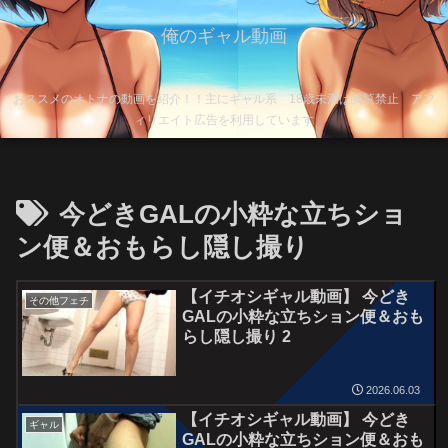
俺のギャル動画
おススメのオトナの動画を紹介！！主にギャル系 18歳未満は閲覧禁止 アフ
ィリエイト広告を利用しています
今どきGALの小粋な立ちショ
ン便＆おもらし隠し撮り
【イチオシギャル動画】 今どき
その他フェチ
GALの小粋な立ちション便＆おも
らし隠し撮り 2
2026.06.03
【イチオシギャル動画】 今どき
ギャル
GALの小粋な立ちション便＆おも