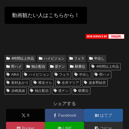
動画観たい人はこちらから！
4時間以上作品
ハイビジョン
フェラ
中出し
即ハメ
独占配信
逆ナン
騎乗位
4時間以上作品
AIKA
ハイビジョン
フェラ
中出し
即ハメ
新村あかり
椎名そら
永井マリア
波多野結衣
浜崎真緒
独占配信
逆ナン
騎乗位
シェアする
X
Facebook
はてブ
Pocket
LINE
コピー