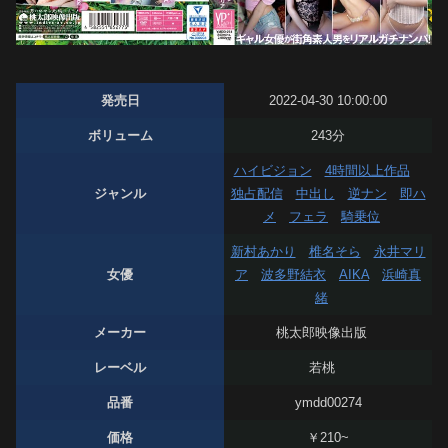
発売日
2022-04-30 10:00:00
ボリューム
243分
ハイビジョン
4時間以上作品
ジャンル
独占配信
中出し
逆ナン
即ハ
メ
フェラ
騎乗位
新村あかり
椎名そら
永井マリ
女優
ア
波多野結衣
AIKA
浜崎真
緒
メーカー
桃太郎映像出版
レーベル
若桃
品番
ymdd00274
価格
￥210~