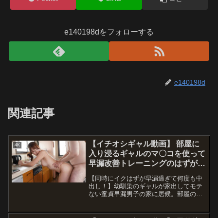
e140198dをフォローする
e140198d
関連記事
【イチオシギャル動画】 部屋に
4K
入り浸るギャルのマ〇コを使って
早漏改善トレーニングのはずが気
持ち良すぎて何度も中出し！最後
【同時にイクはずが早漏過ぎて何度も中
は同時イキ中出し！ 吉沢梨亜
出し！】幼馴染のギャルが家出してモテ
ない童貞早漏男子の家に居候。部屋の漫
画を読み漁り冷蔵庫のものも勝手に食べ
てヤリタイ放題。遂にはお小遣いをせび
られる始末。お小遣いを渡す事を渋る男