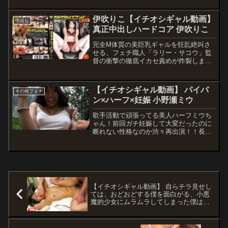
紫媛 中尾芽衣子（NOA） 今井キキ
でアへ顔絶叫www■自慢の彼女が他人と
垂れ流される喜びを求めて膣内連
監督天才フジタ メーカーV＆R PROD...
SEXしているところを撮って欲しい…。
伊吹りこ【イチオシギャル動画】
続射精懇願
中出し
愛する彼女を掲示板で知り合った男に寝
真正中出しハードコア 伊吹りこ
取らせギンギン勃起乱交！！■女の友情
怖すぎ…。トー○コで捕まえた難攻不落
完全M体質の美巨乳ギャルを狂乱絶叫さ
の褐色ギャル、友達の裏切りにより鉄壁
せる、フェチ職人「ラリー・サコウ」監
崩壊3P快楽堕ち！！
督の衝撃の徹底イカセ責めが炸裂しま
す！電マ器＆ディルドのイカセ責めに悶
絶絶頂のりこチャン。全身を痙攣させて
大量の潮吹き！さらには失禁放尿垂れ流
【イチオシギャル動画】 パイパ
その他フェチ
しという凄まじさ！初めての緊縛プレイ
ン×ハーフ×妊娠 小野瀬ミウ
と蝋燭責めに我を忘れて身悶える彼女。
大きな美尻をスパンキングされながらの
歌手活動で頑張ってる美人ハーフミウち
生姦、そして初めての本物中出し体
ゃん！前回ガチ妊娠して大変だったのに
験！！
断れない性格なのか渋々再出演！！長舌
×淫語×パイパンと三拍子そろった超ハイ
レベルドエロ女。野外で勃起乳首ポチ散
歩、立ち放尿し自分の潮を味わい、愛液
ヌルヌルパイパンマ○コに何度も濃厚ヌ
ルヌル精子を種付けされ子宮はおたまじ
ゃくしまみれ！最高の性処理言いなり妊
【イチオシギャル動画】 自らチラ見せし
娠オナホール☆
ては、おどおどする僕を面白がる、小悪
魔的少女にムラムラしてしまった僕は…