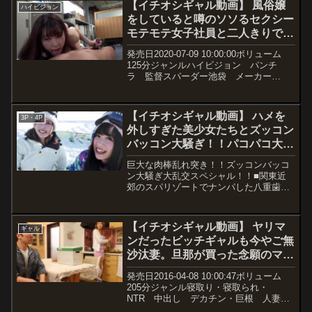
【イチオシギャル動画】 風俗嬢
ハイビジョン
に代わりに早漏を治してあげるとセック
をしていると噂のソソるセクシー
スの練習。コンドームを着けて初めて挿
モテモテ女子社員と二人きりで残
入するが即射精、何度も繰り返す内にゴ
ムが無くなり生挿入、更に気持ち良くな
業！！するとドキドキしている俺
発売日2020-07-09 10:00:00ボリューム
り何度も中出ししてしまう。果たして早
を弄ぶかのようにパンチラで誘
125分ジャンルハイビジョン パンチ
漏改善できるのだろうか？
惑！それどころか胸までグイグイ
ラ 監督スパーダー池袋 メーカー
SOSORU×GARCON レーベル
押しつけてきて相談事があると話
SOSORU×GARCON 品番1gs00344価格
しかけてきた！？退社後風俗でア
￥300~動画観たい人はこちら...
【イチオシギャル動画】 ハメを
ルバイトをしていると告られ…
3P・4P
外しすぎた美少女たちとズッコン
バッコン大騒ぎ！！パコパコ大乱
交
巨大な肉棒乱れ突き！！ズッコンバッコ
ン大騒ぎ大乱交スペシャル！！■関東近
郊のスパリゾートでナンパした八重歯が
可愛いロリ美少女とお部屋パーティから
変態プレイ続出の激ヤバ乱痴気プレイ
ww■AV男優と合コン！アプリで知り合っ
【イチオシギャル動画】 ヤリマ
ギャル
てヤル気満々セクシー服で来た女子大生
ンだったビッチギャルも今やご無
と太陽の下でハメを外してハメまく
沙汰妻。旦那が買った念願のマイ
る！！■プールで遊んでいたスレンダー
水着美少女、おっとりしてるかと思いき
ホームにやってきた見知らぬ男が
発売日2016-04-08 10:00:47ボリューム
や…反った巨チンが大好物のド淫乱丸出
みせつけてきた人生初の極太勃起
205分ジャンル寝取り・寝取られ・
しビッチでした！！■ゲレンデに舞い降
チ○ポを見て、久しぶりにパンツ
NTR 中出し デカチン・巨根 人妻・
りた激カワJDを口説き落とす！スキーウ
主婦 ギャル ハイビジョン 女優藤本
から滴り落ちるマ○コ汁！子宮に
ェアとタイツを脱衣してデカマラち〇ぽ